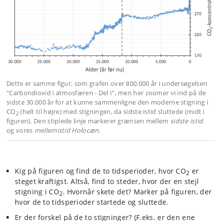
Dette er samme figur, som grafen over 800.000 år i undersøgelsen
"Carbondioxid i atmosfæren - Del I", men her zoomer vi ind på de
sidste 30.000 år for at kunne sammenligne den moderne stigning i
CO
(helt til højre) med stigningen, da sidste istid sluttede (midt i
2
figuren). Den stiplede linje markerer grænsen mellem
sidste istid
og vores
mellemistid Holocæn
.
Kig på figuren og find de to tidsperioder, hvor CO
er
2
steget kraftigst. Altså, find to steder, hvor der en stejl
stigning i CO
. Hvornår skete det? Marker på figuren, der
2
hvor de to tidsperioder startede og sluttede.
Er der forskel på de to stigninger? (F.eks. er den ene