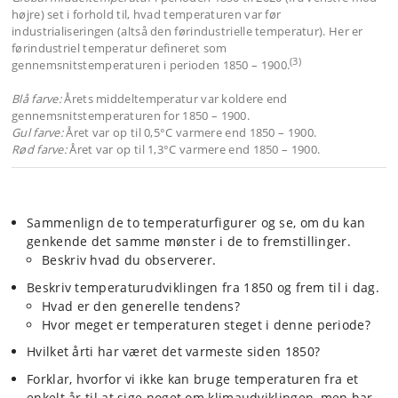
højre) set i forhold til, hvad temperaturen var før
industrialiseringen (altså den førindustrielle temperatur). Her er
førindustriel temperatur defineret som
(3)
gennemsnitstemperaturen i perioden 1850 – 1900.
Blå farve:
Årets middeltemperatur var koldere end
gennemsnitstemperaturen for 1850 – 1900.
Gul farve:
Året var op til 0,5°C varmere end 1850 – 1900.
Rød farve:
Året var op til 1,3°C varmere end 1850 – 1900.
Sammenlign de to temperaturfigurer og se, om du kan
genkende det samme mønster i de to fremstillinger.
Beskriv hvad du observerer.
Beskriv temperaturudviklingen fra 1850 og frem til i dag.
Hvad er den generelle tendens?
Hvor meget er temperaturen steget i denne periode?
Hvilket årti har været det varmeste siden 1850?
Forklar, hvorfor vi ikke kan bruge temperaturen fra et
enkelt år til at sige noget om klimaudviklingen, men har