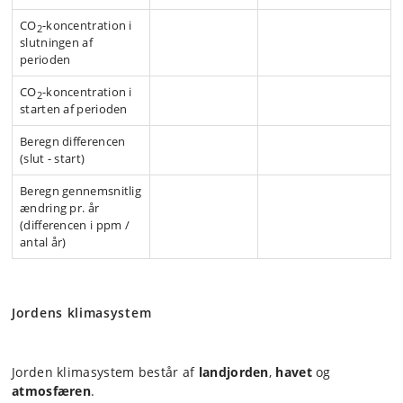
CO
-koncentration i
⠀⠀⠀⠀⠀⠀⠀⠀⠀
⠀⠀⠀⠀⠀⠀⠀⠀⠀
2
slutningen af
perioden
CO
-koncentration i
⠀⠀⠀⠀⠀⠀⠀⠀⠀
⠀⠀⠀⠀⠀⠀⠀⠀⠀
2
starten af perioden
Beregn differencen
⠀⠀⠀⠀⠀⠀⠀⠀⠀
⠀⠀⠀⠀⠀⠀⠀⠀⠀
(slut - start)
Beregn gennemsnitlig
⠀⠀⠀⠀⠀⠀⠀⠀⠀
⠀⠀⠀⠀⠀⠀⠀⠀⠀
ændring pr. år
(differencen i ppm /
antal år)
Jordens klimasystem
Jorden klimasystem består af
landjorden
,
havet
og
atmosfæren
.