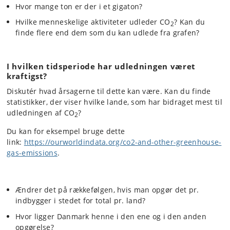
Hvor mange ton er der i et gigaton?
Hvilke menneskelige aktiviteter udleder CO
? Kan du
2
finde flere end dem som du kan udlede fra grafen?
I hvilken tidsperiode har udledningen været
kraftigst?
Diskutér hvad årsagerne til dette kan være. Kan du finde
statistikker, der viser hvilke lande, som har bidraget mest til
udledningen af CO
?
2
Du kan for eksempel bruge dette
link:
https://ourworldindata.org/co2-and-other-greenhouse-
gas-emissions
.
Ændrer det på rækkefølgen, hvis man opgør det pr.
indbygger i stedet for total pr. land?
Hvor ligger Danmark henne i den ene og i den anden
opgørelse?