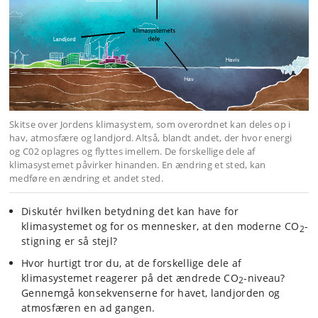
Skitse over Jordens klimasystem, som overordnet kan deles op i
hav, atmosfære og landjord. Altså, blandt andet, der hvor energi
og C02 oplagres og flyttes imellem. De forskellige dele af
klimasystemet påvirker hinanden. En ændring et sted, kan
medføre en ændring et andet sted.
Diskutér hvilken betydning det kan have for
klimasystemet og for os mennesker, at den moderne CO
-
2
stigning er så stejl?
Hvor hurtigt tror du, at de forskellige dele af
klimasystemet reagerer på det ændrede CO
-niveau?
2
Gennemgå konsekvenserne for havet, landjorden og
atmosfæren en ad gangen.