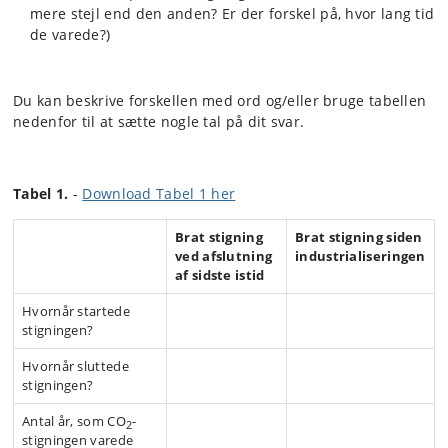
mere stejl end den anden? Er der forskel på, hvor lang tid
de varede?)
Du kan beskrive forskellen med ord og/eller bruge tabellen
nedenfor til at sætte nogle tal på dit svar.
Tabel 1.
-
Download Tabel 1 her
⠀⠀⠀⠀⠀⠀⠀⠀⠀
Brat stigning
Brat stigning siden
ved afslutning
industrialiseringen
af sidste istid
Hvornår startede
⠀⠀⠀⠀⠀⠀⠀⠀⠀
⠀⠀⠀⠀⠀⠀⠀⠀⠀
stigningen?
Hvornår sluttede
⠀⠀⠀⠀⠀⠀⠀⠀⠀
⠀⠀⠀⠀⠀⠀⠀⠀⠀
stigningen?
Antal år, som CO
-
⠀⠀⠀⠀⠀⠀⠀⠀⠀
⠀⠀⠀⠀⠀⠀⠀⠀⠀
2
stigningen varede