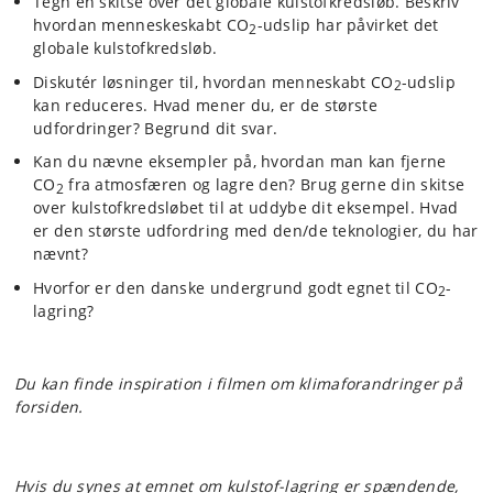
Tegn en skitse over det globale kulstofkredsløb. Beskriv
hvordan menneskeskabt CO
-udslip har påvirket det
2
globale kulstofkredsløb.
Diskutér løsninger til, hvordan menneskabt CO
-udslip
2
kan reduceres. Hvad mener du, er de største
udfordringer? Begrund dit svar.
Kan du nævne eksempler på, hvordan man kan fjerne
CO
fra atmosfæren og lagre den? Brug gerne din skitse
2
over kulstofkredsløbet til at uddybe dit eksempel. Hvad
er den største udfordring med den/de teknologier, du har
nævnt?
Hvorfor er den danske undergrund godt egnet til CO
-
2
lagring?
Du kan finde inspiration i filmen om klimaforandringer på
forsiden.
Hvis du synes at emnet om kulstof-lagring er spændende,