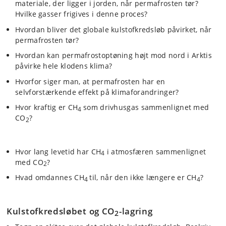
materiale, der ligger i jorden, når permafrosten tør?
Hvilke gasser frigives i denne proces?
Hvordan bliver det globale kulstofkredsløb påvirket, når
permafrosten tør?
Hvordan kan permafrostoptøning højt mod nord i Arktis
påvirke hele klodens klima?
Hvorfor siger man, at permafrosten har en
selvforstærkende effekt på klimaforandringer?
Hvor kraftig er CH
som drivhusgas sammenlignet med
4
CO
?
2
Hvor lang levetid har CH
i atmosfæren sammenlignet
4
med CO
?
2
Hvad omdannes CH
til, når den ikke længere er CH
?
4
4
Kulstofkredsløbet og CO
-lagring
2