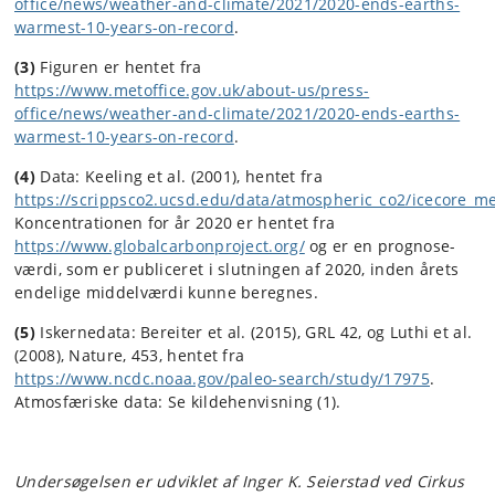
office/news/weather-and-climate/2021/2020-ends-earths-
warmest-10-years-on-record
.
(3)
Figuren er hentet fra
https://www.metoffice.gov.uk/about-us/press-
office/news/weather-and-climate/2021/2020-ends-earths-
warmest-10-years-on-record
.
(4)
Data: Keeling et al. (2001), hentet fra
https://scrippsco2.ucsd.edu/data/atmospheric_co2/icecore_m
Koncentrationen for år 2020 er hentet fra
https://www.globalcarbonproject.org/
og er en prognose-
værdi, som er publiceret i slutningen af 2020, inden årets
endelige middelværdi kunne beregnes.
(5)
Iskernedata: Bereiter et al. (2015), GRL 42, og Luthi et al.
(2008), Nature, 453, hentet fra
https://www.ncdc.noaa.gov/paleo-search/study/17975
.
Atmosfæriske data: Se kildehenvisning (1).
Undersøgelsen er udviklet af Inger K. Seierstad ved Cirkus