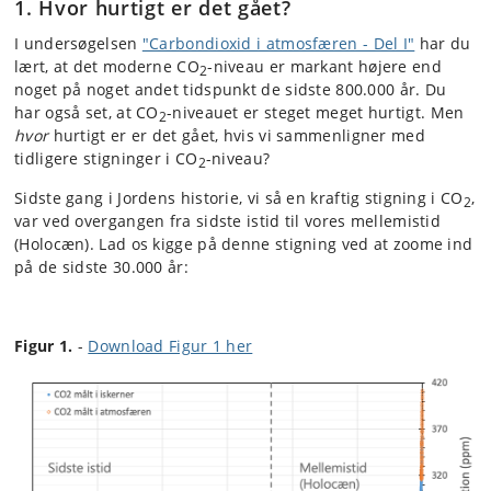
1. Hvor hurtigt er det gået?
I undersøgelsen
"Carbondioxid i atmosfæren - Del I"
har du
lært, at det moderne CO
-niveau er markant højere end
2
noget på noget andet tidspunkt de sidste 800.000 år. Du
har også set, at CO
-niveauet er steget meget hurtigt. Men
2
hvor
hurtigt er er det gået, hvis vi sammenligner med
tidligere stigninger i CO
-niveau?
2
Sidste gang i Jordens historie, vi så en kraftig stigning i CO
,
2
var ved overgangen fra sidste istid til vores mellemistid
(Holocæn). Lad os kigge på denne stigning ved at zoome ind
på de sidste 30.000 år:
Figur 1.
-
Download Figur 1 her