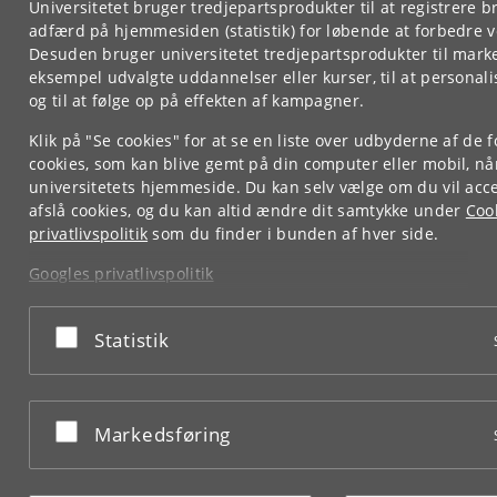
Universitetet bruger tredjepartsprodukter til at registrere 
adfærd på hjemmesiden (statistik) for løbende at forbedre v
Desuden bruger universitetet tredjepartsprodukter til marke
eksempel udvalgte uddannelser eller kurser, til at personal
og til at følge op på effekten af kampagner.
Klik på "Se cookies" for at se en liste over udbyderne af de f
cookies, som kan blive gemt på din computer eller mobil, n
universitetets hjemmeside. Du kan selv vælge om du vil acce
afslå cookies, og du kan altid ændre dit samtykke under
Coo
privatlivspolitik
som du finder i bunden af hver side.
Googles privatlivspolitik
Acceptér eller afslå
Statistik
Acceptér eller afslå
Markedsføring