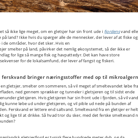
det så ikke lige meget
,
om en gletsjer har sin front ude i
fjordens
vand elle
e på land? Ikke hvis du spørger alle de mennesker
,
der lever af at fiske og
e i de områder, hvor det sker.
H
vis en
sjer
smelter
på
land
,
påvirker
det
nemlig økosystemet, så der ikke er
dlag for lige
så mange fisk og havpattedyr.
Det kan have store
sekvenser for de lokalsamfund, der lever af fangst og fiskeri.
t ferskvand bringer næringsstoffer med op til
mikroalger
 en gletsjer, smelter om sommeren, så vil meget af smeltevandet løbe fr
rfladen, ned gennem sprækker og tunneler i gletsjeren og til sidst ende
enunder gletsjeren. Hvis gletsjeren har sin front ude i fjorden, så vil van
dig kunne løbe ud under gletsjeren, og vil pible ud nede på bunden af
rden. Ferskvand er lettere end saltvand. Smeltevand fra en gletsjer er hel
skt og lige til at drikke. Så hvad tror du sker, med det ferske smeltevand 
bunden?
grønlandsk
gletsjer
fjord
er typisk flere hundrede meter dyb, og da