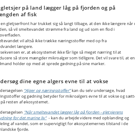
 gletsjer på land lægger låg på fjorden
og på
ngden af fisk
 en
gletjser
front
har trukket sig så langt tilbage
,
at den ikke længere når 
den, så vil smel
tevandet strømme
fra land og
ud som en flod
i
overfladen.
ltevandet vil
altså ikke trække
næringsstoffer med op fra
dvandet
længere
.
sekvensen er
,
at økosystemet ikke får lige så meget nærring
til at
ducere
så
store mængder
mikro
alger
som tidligere. Det vil svare til
,
at en
dmand holder op med at sprede gødning på sine marker.
dersøg dine egne algers evne til at vokse
ndersøgelse
n
“Alger og næringsstoffer”
kan du selv undersøge
,
hvad
ingsstoffer og gødning betyder for mikroalgers
evne til at vokse og sætt
t på resten af økosystemet
.
ndersøgelsen
"
Når smeltevandet lægger låg på fjorden - gletsjerens
ydning for det marine liv"
- kan du arbejde videre med opblanding og
deling af vandet, som er supervigtigt for økosystemernes tilstand i de
nlandske fjorde.