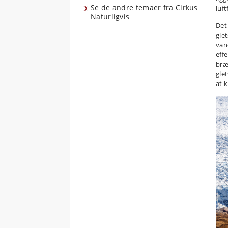
Se de andre temaer fra Cirkus
luf
Naturligvis
Det
glet
van
eff
bræ
gle
at 