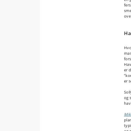
fer
sme
ove
Ha
Hvo
mas
for
Hav
er 
”ko
er s
Soll
og 
hav
Mik
pla
typ
og 