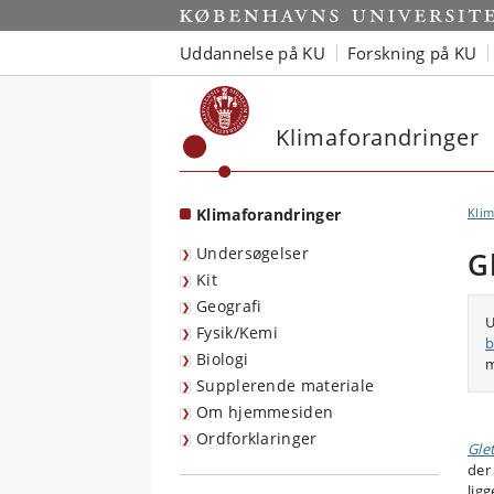
Start
Uddannelse på KU
Forskning på KU
Klimaforandringer
Klimaforandringer
Klim
Undersøgelser
G
Kit
Geografi
U
Fysik/Kemi
b
Biologi
m
Supplerende materiale
Om hjemmesiden
Ordforklaringer
Gle
der 
lig