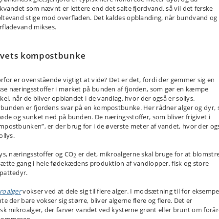
skvandet som
nævnt
er lettere
en
d
det salte fjordvand, så vil
det
ferske
ltevand
stige mod overfladen
.
Det kaldes
opblanding, når bundvand og
rfladevand mik
ses.
vets kompostbunke
rfor er
ovenstående
vigtigt at vide? Det er det
,
fordi der gemmer sig en
se næringsstoffer i mørket
på
bunden
af fjorden
, som gør en kæmpe
skel
,
når de bliver opblandet i de vandlag, hvor der også er sollys
.
bunden er fjordens svar på en kompostbunke. Her rådner alger og dyr
,
døde og sunket
ned
på
bunden
. De næringsstoffer
,
som bliver frigivet i
mpostbunken
”
,
er der
brug for i de øverste meter af vand
et
, hvor der og
ollys.
ys
,
næringsstoffer og CO
er det
,
mikro
algerne
skal bruge for at blomstr
2
sætte gang i hele fødekædens produktion af vandlopper, fisk og store
pattedyr.
roalger
vokser ved at dele sig til flere alger. I modsætning til for eksempe
nte
der
bare
vokser
sig større, bliver algerne flere
og flere
. Det er
isk
mikro
alger
,
der farver vandet ved kysterne grønt eller brunt om forår
sommeren.