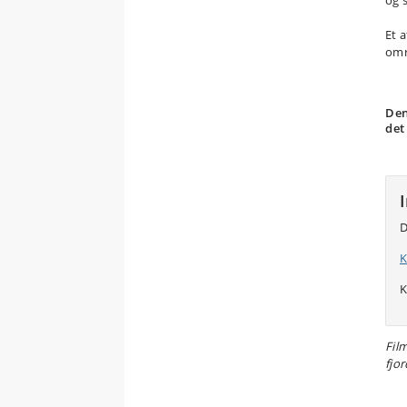
Et a
omr
Den
det
D
K
K
Fil
fjor