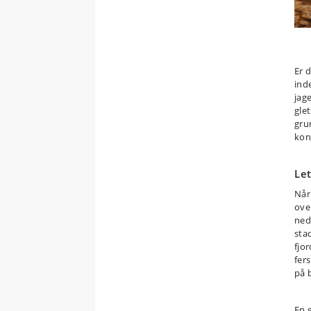
E
r 
ind
jag
glet
grun
kon
Le
Når
ove
ned
sta
fjo
fer
på 
En 