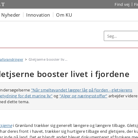
Find vej
F
Nyheder
Innovation
Om KU
aforandringer
Gletjserne booster liv...
letjserne booster livet i fjordene
ndersøgelserne
"
Når smeltevandet lægger låg på fjorden - gletsjerens
etydning for det marine liv"
og
“Alger og næringsstoffer”
arbejder videre
ed dette tema.
tsjerne
i Grønland trækker sig generelt længere og længere tilbage. Gletsj
har deres front i havet, trækker sig hurtigere tilbage end gletsjere, der k
ger inde på land. Det er blandt andet blevet dokumenteret af forskere m