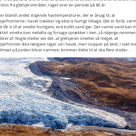
tfotos fra gletsjerområder, taget over en periode på 80 år.
 er blandt andet stigende havtemperaturer, der er årsag til, at
sjerfronterne i havet trækker sig ekstra hurtigt tilbage. Det er fordi, var
d får is til at smelte hurtigere, end koldt vand gør. Det varme vand kan 
ektivt smelte isen nedefra og forsage sprækker i isen, så isbjerge nemmer
kker af. Nogle steder ses det, at gletsjeren smelter så meget, at
tsjerfronten ikke længere rager ud i havet, men stopper på land. I takt m
klimaet på Jorden bliver varmere, kommer dette til at ske flere steder.