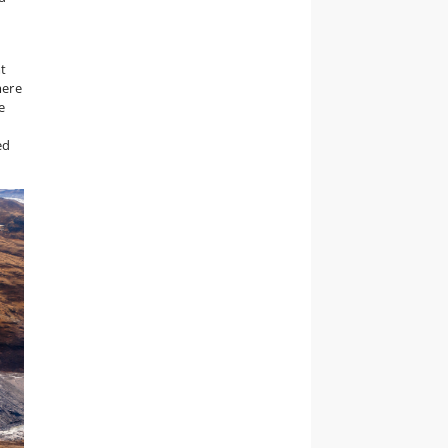
mt
mere
e
ed