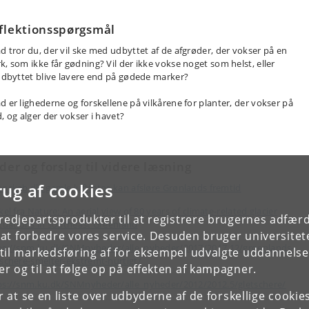
flektionsspørgsmål
d tror
du
,
der vil ske med udbyttet af de afgrøder
,
der vokser på en
rk
,
som
ikke får gødning?
Vil der ikke vokse noget som helst
,
eller
dbyttet blive lavere
end på gøde
de
marker
?
d er lighederne og forskellene
på vilkårene
for
planter
,
de
r vokser på
d
,
og alger der vokser i havet?
lder og f
orslag til videre læsning
rug af cookies
enskab.dk: gamle luftfotos kan afsløre Grønlands fremtid
kel fra Nature: An aerial view of 80 years of climate-related glacier
tredjepartsprodukter til at registrere brugernes adfæ
ctuations in southeast Greenland
e at forbedre vores service. Desuden bruger universitet
ps://snm.ku.dk/SNMnyheder/alle_nyheder/2017/2017.12/groenlands-
il markedsføring af for eksempel udvalgte uddannelser e
tschere-smelter-ekstremt-hurtigt/
r og til at følge op på effekten af kampagner.
ps://snm.ku.dk/SNMnyheder/alle_nyheder/2012/2012.5/gletschere/
or at se en liste over udbyderne af de forskellige cooki