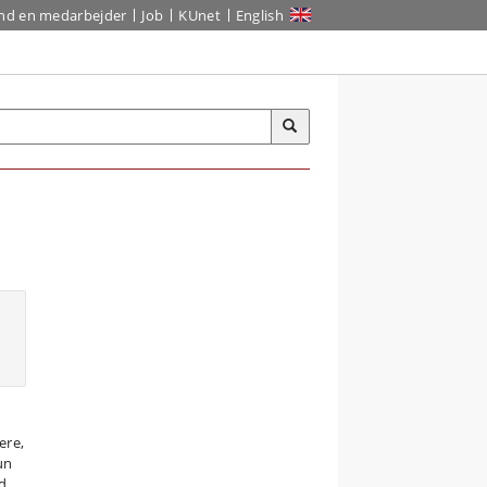
ind en medarbejder
Job
KUnet
English
ere,
un
ed