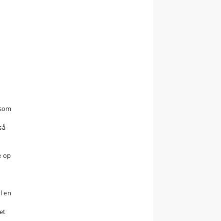
som
så
e op
l en
et