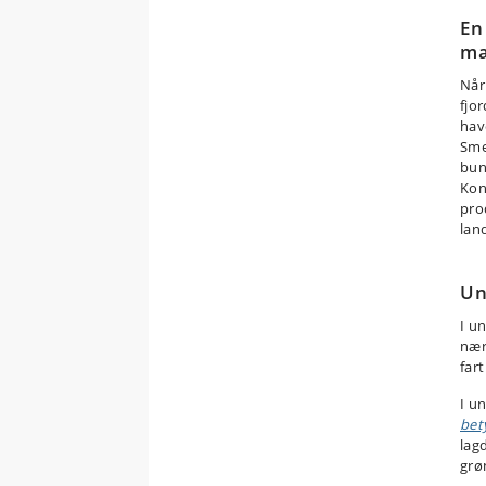
En
mæ
Når
fjor
hav
Sme
bun
Kon
pro
lan
Un
I u
nær
far
I u
bet
lag
grø