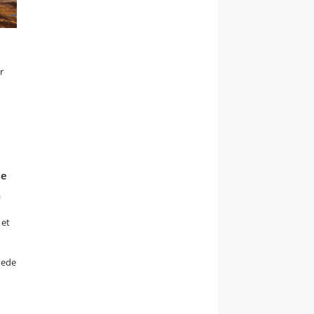
r
ne
a
det
t
nede