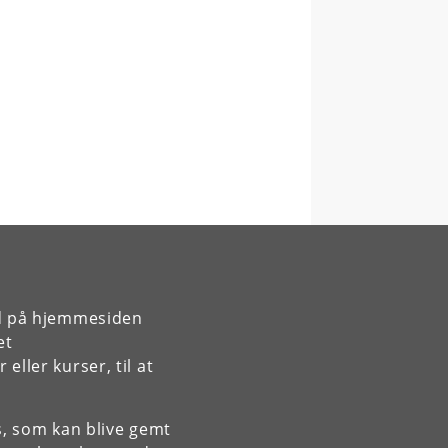
rd på hjemmesiden
et
ller kurser, til at
es, som kan blive gemt