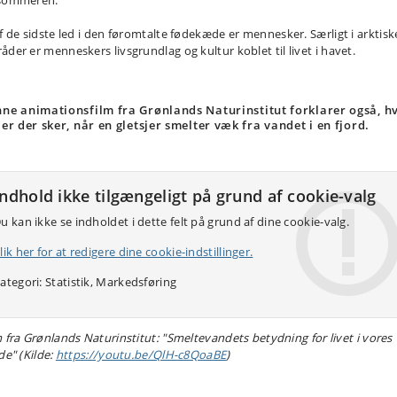
f de sidste led i den
føromtalte
fødekæde er mennesker
. Særligt i arktisk
åder er menneskers
livsgrundlag
og kultur
koblet til livet i havet.
ne animationsfilm fra Grønlands Naturinstitut forklarer også, h
 er der sker, når en gletsjer smelter væk fra vandet i en fjord.
Indhold ikke tilgængeligt på grund af cookie-valg
u kan ikke se indholdet i dette felt på grund af dine cookie-valg.
lik her for at redigere dine cookie-indstillinger.
ategori: Statistik, Markedsføring
m fra Grønlands Naturinstitut: "Smeltevandets betydning for livet i vores
de" (Kilde:
https://youtu.be/QlH-c8QoaBE
)